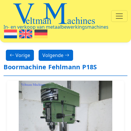
Veltman Machines
In- en verkoop van metaalbewerkingsmachines
Vorige
Volgende
Boormachine Fehlmann P18S