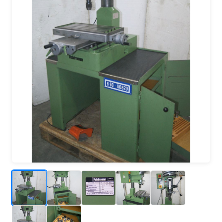
_
_
_
_