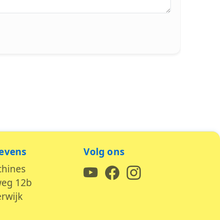
evens
Volg ons
chines
weg 12b
rwijk