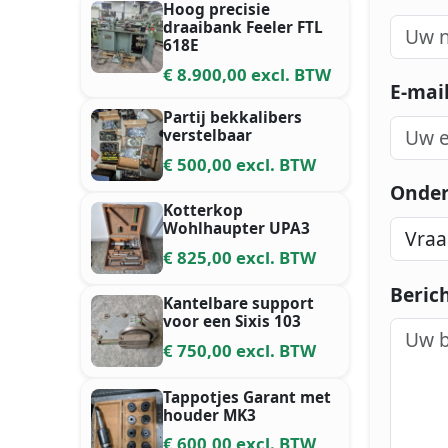
Hoog precisie
draaibank Feeler FTL
618E
€ 8.900,00 excl. BTW
E-mai
Partij bekkalibers
verstelbaar
€ 500,00 excl. BTW
Onde
Kotterkop
Wohlhaupter UPA3
€ 825,00 excl. BTW
Beric
Kantelbare support
voor een Sixis 103
€ 750,00 excl. BTW
Tappotjes Garant met
houder MK3
€ 600,00 excl. BTW