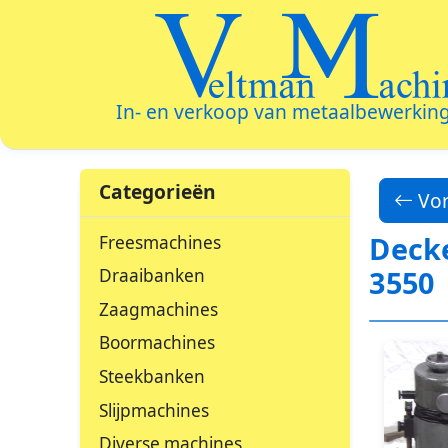
Veltman Machin
In- en verkoop van metaalbewerkin
Categorieën
Vor
Decke
Freesmachines
3550
Draaibanken
Zaagmachines
Boormachines
Steekbanken
Slijpmachines
Diverse machines