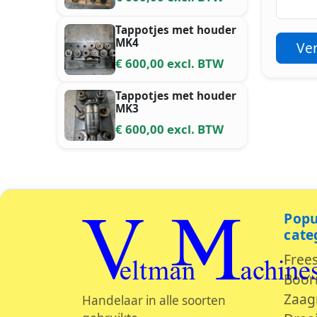
Tappotjes met houder
MK4
Ve
€ 600,00 excl. BTW
Tappotjes met houder
MK3
€ 600,00 excl. BTW
Popu
Veltman Machine
cate
Free
Boor
Zaag
Handelaar in alle soorten