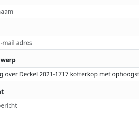
l
rwerp
ht