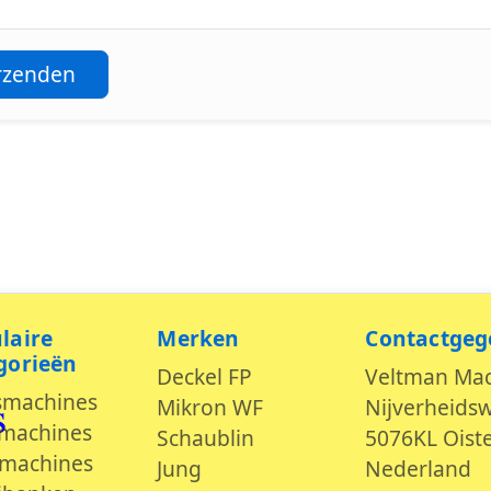
rzenden
laire
Merken
Contactgeg
s
gorieën
Deckel FP
Veltman Ma
smachines
Mikron WF
Nijverheids
machines
Schaublin
5076KL Oiste
machines
Jung
Nederland