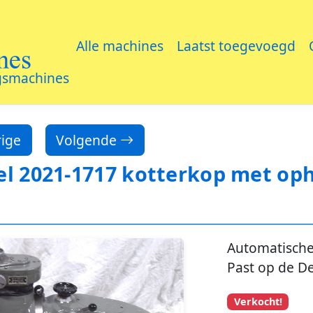
es
Alle machines
Laatst toegevoegd
gsmachines
ige
Volgende
l 2021-1717 kotterkop met op
Automatische
Past op de De
Verkocht!