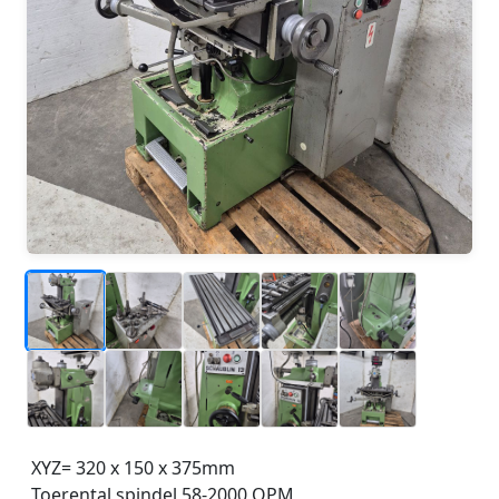
_
_
_
_
_
_
_
XYZ= 320 x 150 x 375mm
_
Toerental spindel 58-2000 OPM
_