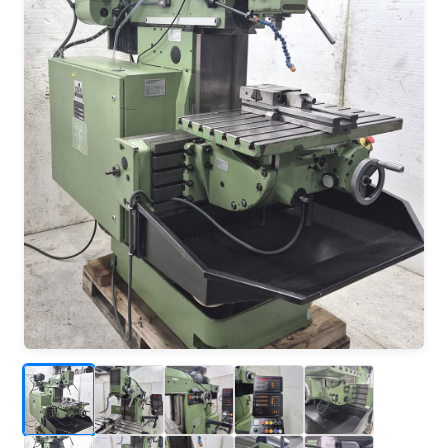
_
_
_