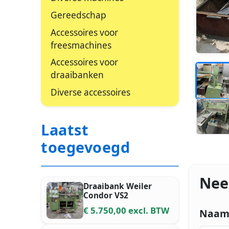
Gereedschap
Accessoires voor
freesmachines
Accessoires voor
_
draaibanken
_
Diverse accessoires
_
_
Laatst
_
_
toegevoegd
_
_
Nee
Draaibank Weiler
Condor VS2
€ 5.750,00 excl. BTW
Naa