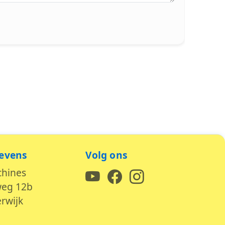
evens
Volg ons
chines
weg 12b
rwijk