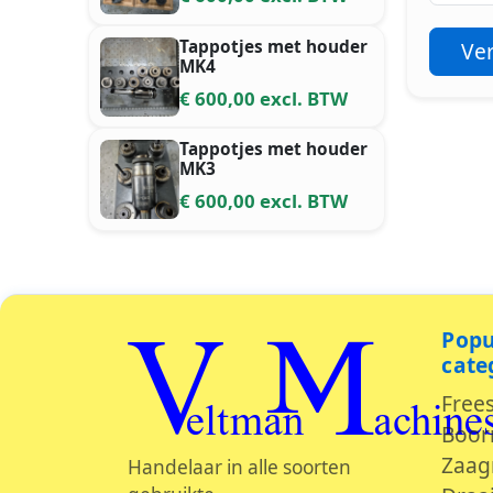
Tappotjes met houder
Ve
MK4
€ 600,00 excl. BTW
Tappotjes met houder
MK3
€ 600,00 excl. BTW
Popu
Veltman Machine
cate
Free
Boor
Zaag
Handelaar in alle soorten