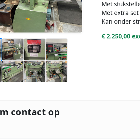
Met stukstell
Met extra se
Kan onder st
€ 2.250,00 ex
m contact op
m