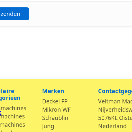
rzenden
laire
Merken
Contactgeg
s
gorieën
Deckel FP
Veltman Ma
smachines
Mikron WF
Nijverheids
machines
Schaublin
5076KL Oiste
machines
Jung
Nederland