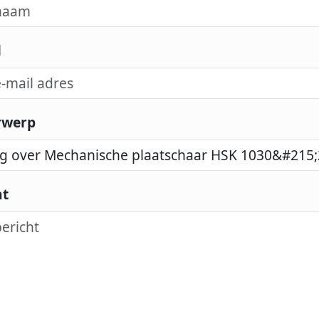
l
rwerp
ht