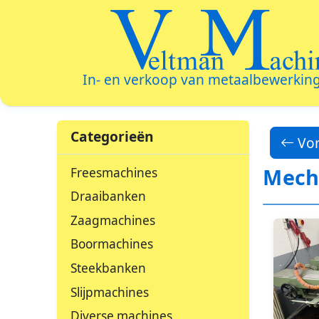
Veltman Machin
In- en verkoop van metaalbewerkin
Categorieën
Vor
Mech
Freesmachines
Draaibanken
Zaagmachines
Boormachines
Steekbanken
Slijpmachines
Diverse machines