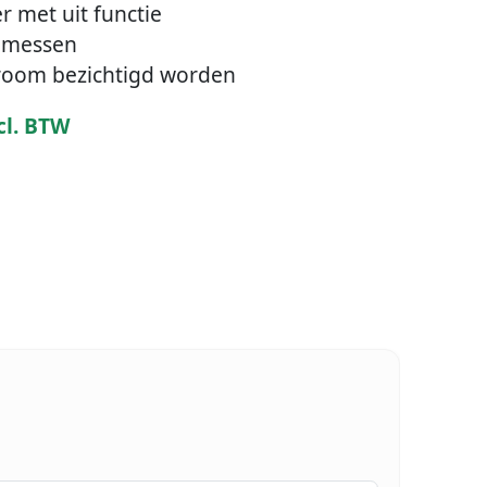
er met uit functie
t messen
room bezichtigd worden
cl. BTW