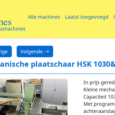
es
Alle machines
Laatst toegevoegd
gsmachines
ige
Volgende
anische plaatschaar HSK 1030&
In prijs gere
Kleine mecha
Capaciteit 1
Met programe
achteraansla