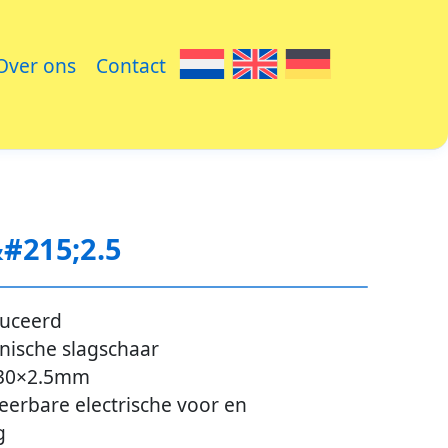
Over ons
Contact
#215;2.5
duceerd
nische slagschaar
030×2.5mm
erbare electrische voor en
g