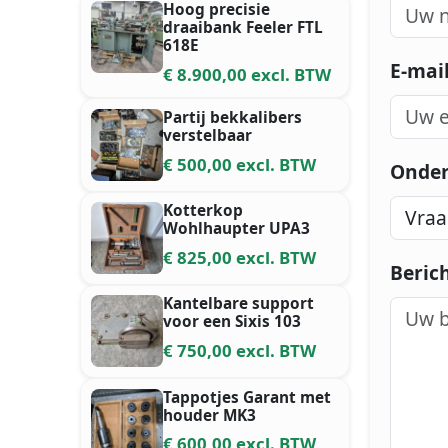
Hoog precisie
draaibank Feeler FTL
618E
E-mai
€ 8.900,00 excl. BTW
Partij bekkalibers
verstelbaar
€ 500,00 excl. BTW
Onde
Kotterkop
Wohlhaupter UPA3
€ 825,00 excl. BTW
Beric
Kantelbare support
voor een Sixis 103
€ 750,00 excl. BTW
Tappotjes Garant met
houder MK3
€ 600,00 excl. BTW