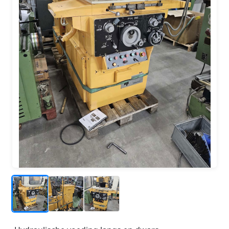
_
_
_