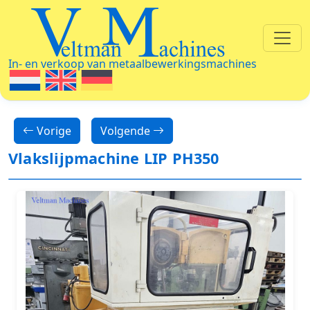
Veltman Machines
In- en verkoop van metaalbewerkingsmachines
Vorige
Volgende
Vlakslijpmachine LIP PH350