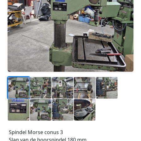
_
_
_
_
_
_
_
Spindel Morse conus 3
_
Slag van de boorspindel 180 mm
_