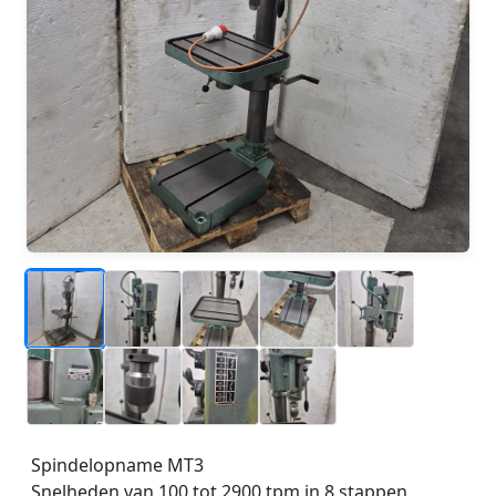
_
_
_
_
_
_
_
Spindelopname MT3
_
Snelheden van 100 tot 2900 tpm in 8 stappen
_